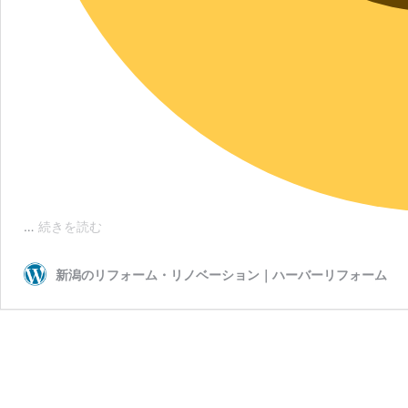
住
…
続きを読む
宅
瑕
新潟のリフォーム・リノベーション｜ハーバーリフォーム
疵
保
証
（JIO）
延
長
の