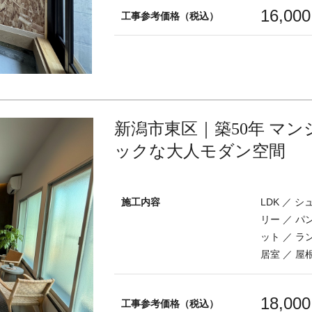
16,00
工事参考価格（税込）
新潟市東区｜築50年 マン
ックな大人モダン空間
施工内容
LDK ／ 
リー ／ パ
ット ／ ラ
居室 ／ 屋
18,00
工事参考価格（税込）