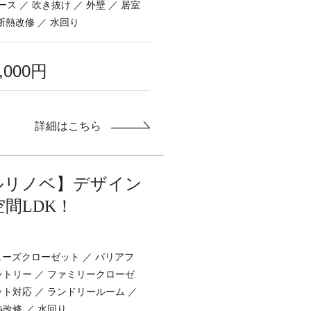
ス ／ 吹き抜け ／ 外壁 ／ 居室
 断熱改修 ／ 水回り
0,000円
詳細はこちら
ルリノベ】デザイン
間LDK！
シューズクローゼット ／ バリアフ
ントリー ／ ファミリークローゼ
ット対応 ／ ランドリールーム ／
熱改修 ／ 水回り