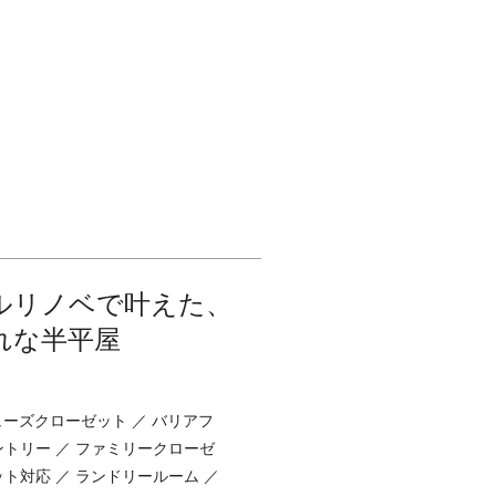
フルリノベで叶えた、
れな半平屋
シューズクローゼット ／ バリアフ
ントリー ／ ファミリークローゼ
ット対応 ／ ランドリールーム ／