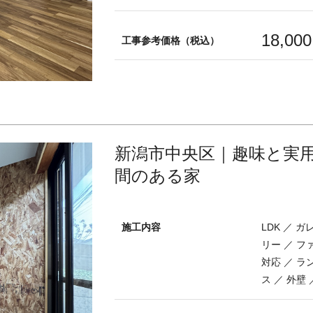
18,00
工事参考価格（税込）
新潟市中央区｜趣味と実
間のある家
施工内容
LDK ／ 
リー ／ フ
対応 ／ ラ
ス ／ 外壁