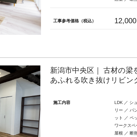
12,00
工事参考価格（税込）
新潟市中央区｜ 古材の梁
あふれる吹き抜けリビン
施工内容
LDK ／ 
リー ／ パ
ット ／ ペ
ワークスペー
屋根 ／ 断