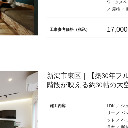
ワークスペー
／ 屋根 ／
17,00
工事参考価格（税込）
新潟市東区｜【築30年フ
階段が映える約30帖の大空
施工内容
LDK ／ 
リー ／ パ
ット ／ ペ
居室 ／ 断