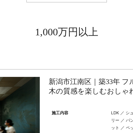
1,000万円以上
新潟市江南区｜築33年 
木の質感を楽しむおしゃ
施工内容
LDK ／ 
リー ／ パ
ット ／ ペ