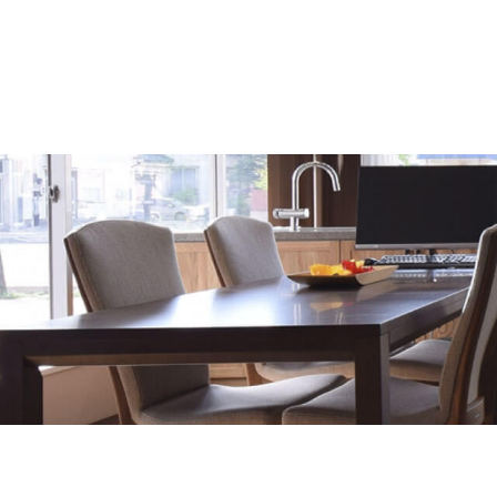
ー
シ
ョ
ン