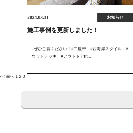
2024.03.31
お知らせ
施工事例を更新しました！
↓ぜひご覧ください！#二世帯 #西海岸スタイル #
ウッドデッキ #アウトドアht...
投
<< 前へ
1
2
3
稿
ナ
ビ
ゲ