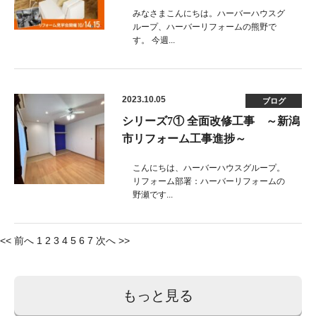
みなさまこんにちは。ハーバーハウスグ
ループ、ハーバーリフォームの熊野で
す。 今週...
2023.10.05
ブログ
シリーズ7① 全面改修工事 ～新潟
市リフォーム工事進捗～
こんにちは、ハーバーハウスグループ。
リフォーム部署：ハーバーリフォームの
野瀬です...
投
<< 前へ
1
2
3
4
5
6
7
次へ >>
稿
ナ
もっと見る