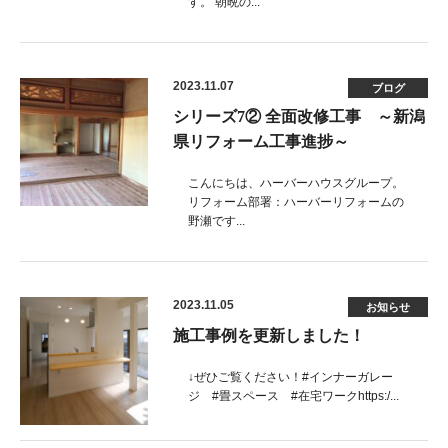
す。 朝晩の...
2023.11.07
ブログ
シリーズ7② 全面改修工事 ～新潟
県リフォーム工事進捗～
こんにちは、ハーバーハウスグループ。
リフォーム部署：ハーバーリフォームの
野瀬です...
2023.11.05
お知らせ
施工事例を更新しました！
↓ぜひご覧ください！#インナーガレー
ジ #畳スペース #在宅ワークhttps:/...