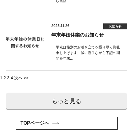
ら当店...
2025.11.26
お知らせ
年末年始休業のお知らせ
平素は格別のお引き立てを賜り厚く御礼
申し上げます。誠に勝手ながら下記の期
間を年末...
投
1
2
3
4
次へ >>
稿
ナ
もっと見る
ビ
ゲ
TOPページへ