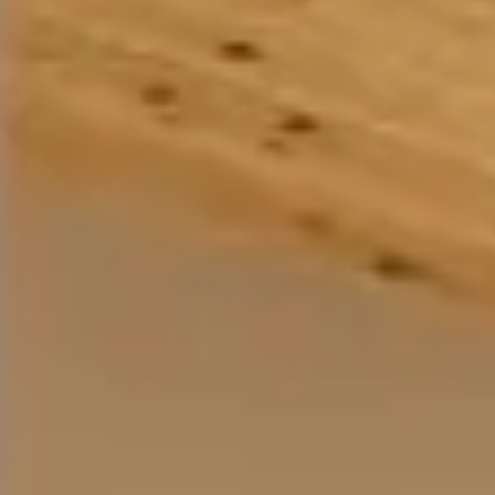
戸
建
て
の
リ
フ
ォ
ー
ム
参
考
価
格
と
ス
ケ
ジ
ュ
ー
ル
MANS
マ
ン
シ