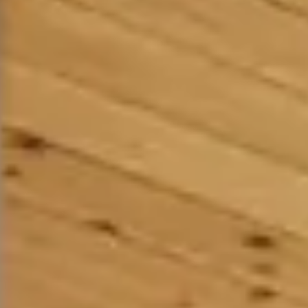
Home
Inspecti
新
潟
市
の
リ
フ
ォ
ー
ム
補
助
金
Renovat
subsidy
DETA
HOU