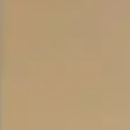
紹
介
CATAL
資
料
請
求
DIGITA
CATAL
電
子
カ
タ
ロ
グ
請
求
CONTA
無
料
見