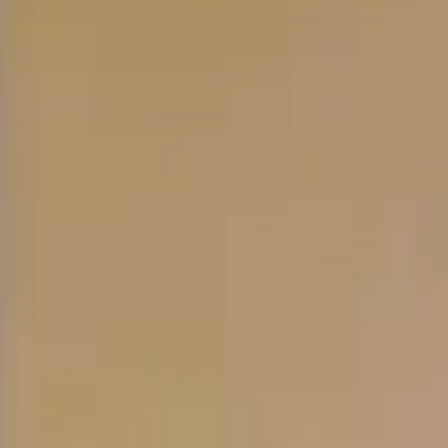
HER
HOU
GRO
ハ
ー
バ
ー
ハ
ウ
ス
グ
ル
ー
プ
に
つ
い
て
STAF
ス
タ
ッ
フ