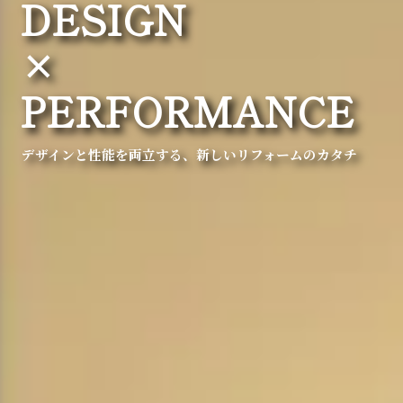
DESIGN
FAX
025-
×
384-
8356
期待以上を叶える
PERFORMANCE
新潟で叶える、期待以上のリフォーム
リフォーム専属コーディネーターがつくる、
ハーバーハウスの技術、性能をそのままに
満足を超えた住まい。
10年後も安心、ハーバーリフォームの長期保証
デザインと性能を両立する、新しいリフォームのカタチ