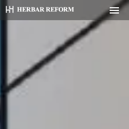
HOM
ト
ッ
プ
ペ
ー
ジ
GUID
初
め
て
の
方
へ
EVEN
イ
ベ