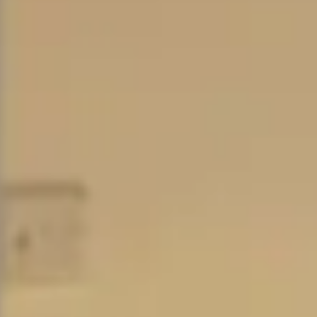
積
り・
お
問
合
わ
せ
012
000
598
受
付
時
間
9：
00
～
18：
00