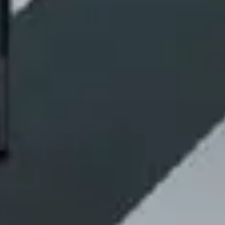
ォ
ー
ム
Exterior
wall
renovati
断
熱
リ
フ
ォ
ー
ム
Insulatio
renovati
「探
す」
か