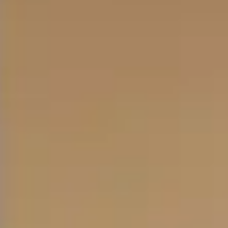
ョ
ン
の
リ
フ
ォ
ー
ム
参
考
価
格
と
ス
ケ
ジ
ュ
ー
ル
COM
会
社
概
要