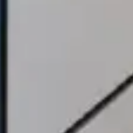
ン
ト
情
報
INFO
お
知
ら
せ
Befor
After
施
工
事
例
減
築
リ
フ
ォ