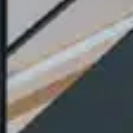
ー
ム
Downsizi
renovati
増
築
リ
フ
ォ
ー
ム
Extensio
renovati
外
壁
リ
フ