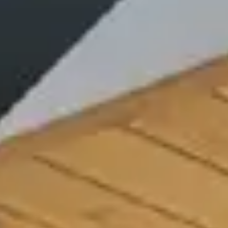
ら、
「創
る」
住
ま
い
探
し
へ
RENO
BASE
PACK
安
心
住
宅
診
断