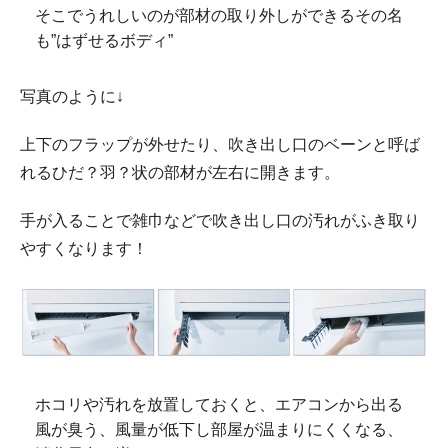
そこでうれしいのが部材の取り外しができる
その名
も”はずせるボディ”
写真のように↓
上下のフラップが外せたり、
吹き出し口のベーンと呼ば
れる
ひだ？羽？状の部材が左右に開きます。
手が入ることで雑巾などで吹き出し口の汚れがふき取り
やすくなります！
ホコリや汚れを放置しておくと、
エアコンから出る
風が臭う、風量が低下し部屋が温まりにくくなる、