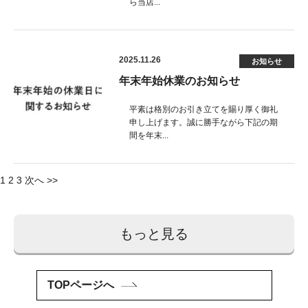
ら当店...
2025.11.26
お知らせ
年末年始休業のお知らせ
平素は格別のお引き立てを賜り厚く御礼
申し上げます。誠に勝手ながら下記の期
間を年末...
投
1
2
3
次へ >>
稿
ナ
もっと見る
ビ
ゲ
TOPページへ