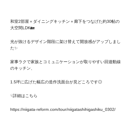
和室2部屋＋ダイニングキッチン＋廊下をつなげた約30帖の
大空間LDK🏡
光が抜けるデザイン階段に架け替えて開放感がアップしまし
た✨
家事ラクで家族とコミュニケーションが取りやすい回遊動線
のキッチン、
1.5坪に広げた幅広の造作洗面台が見どころです◎
☟詳細はこちら
https://niigata-reform.com/tour/niigatashihigashiku_0302/