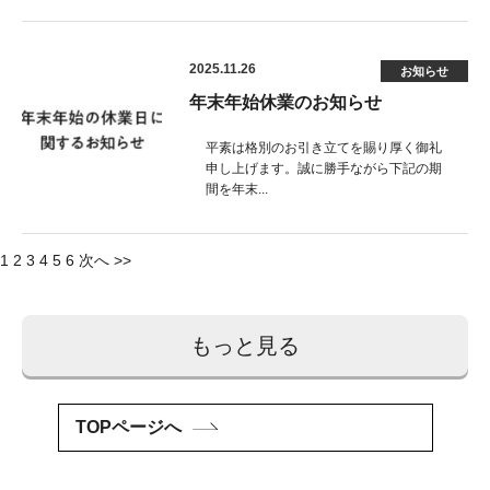
2025.11.26
お知らせ
年末年始休業のお知らせ
平素は格別のお引き立てを賜り厚く御礼
申し上げます。誠に勝手ながら下記の期
間を年末...
投
1
2
3
4
5
6
次へ >>
稿
ナ
もっと見る
ビ
ゲ
TOPページへ
ー