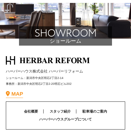
シ
ョ
ン
ショールーム
ハーバーハウス株式会社 ハーバーリフォーム
ショールーム：新潟市中央区明石2丁目2-14
事務所：新潟市中央区明石2丁目2-20明石ビル202
MAP
会社概要
スタッフ紹介
駐車場のご案内
ハーバーハウスグループについて