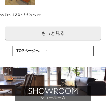
投
<< 前へ
1
2
3
4
5
6
次へ >>
稿
ナ
もっと見る
ビ
ゲ
TOPページへ
ー
シ
ョ
ン
ショールーム