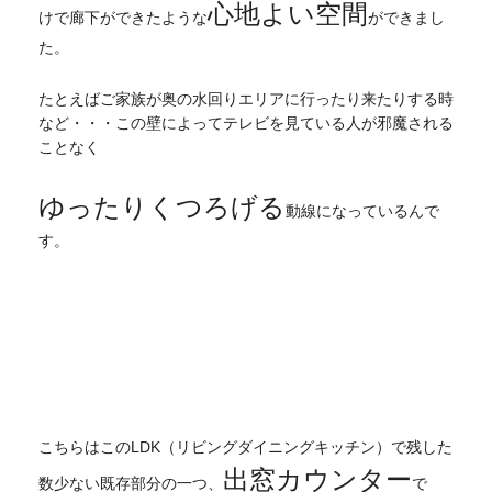
心地よい空間
けで廊下ができたような
ができまし
た。
たとえばご家族が奥の水回りエリアに行ったり来たりする時
など・・・この壁によってテレビを見ている人が邪魔される
ことなく
ゆったりくつろげる
動線になっているんで
す。
こちらはこのLDK（リビングダイニングキッチン）で残した
出窓カウンター
数少ない既存部分の一つ、
で