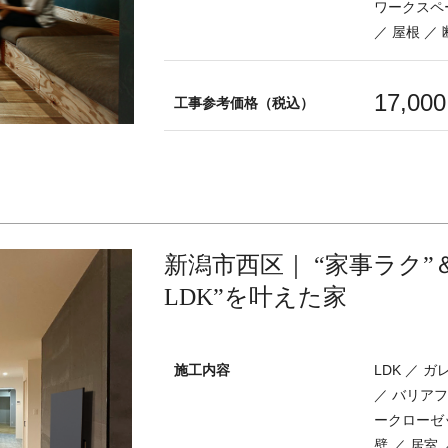
ワークスペー
／ 屋根 ／
17,00
工事参考価格（税込）
新潟市西区｜ “家事ラク”＆
LDK”を叶えた家
施工内容
LDK ／ 
／ バリアフ
ークローゼッ
壁 ／ 居室