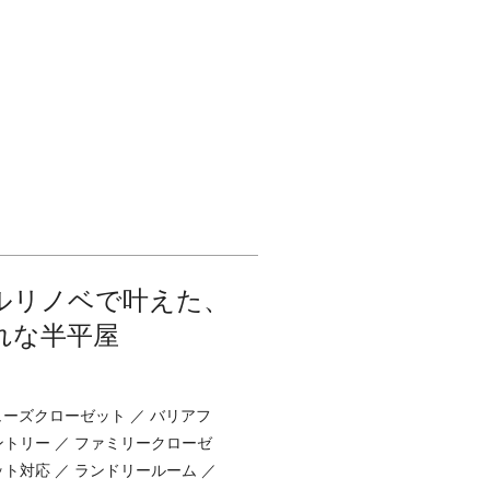
フルリノベで叶えた、
れな半平屋
シューズクローゼット ／ バリアフ
ントリー ／ ファミリークローゼ
ット対応 ／ ランドリールーム ／