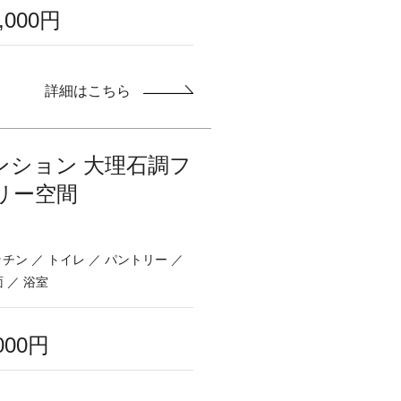
0,000円
詳細はこちら
ンション 大理石調フ
リー空間
キッチン ／ トイレ ／ パントリー ／
面 ／ 浴室
,000円