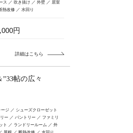
ス ／ 吹き抜け ／ 外壁 ／ 居室
 断熱改修 ／ 水回り
0,000円
詳細はこちら
”33帖の広々
ガレージ ／ シューズクローゼット
リー ／ パントリー ／ ファミリ
ト ／ ランドリールーム ／ 外
 ／ 屋根 ／ 断熱改修 ／ 水回り