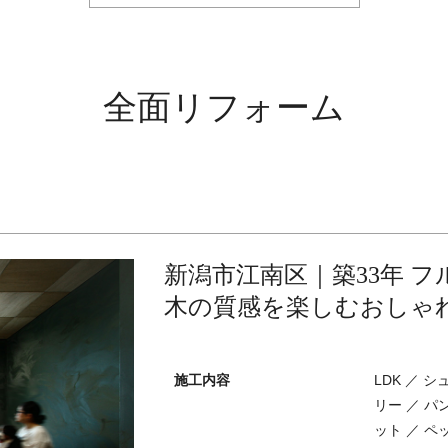
全面リフォーム
新潟市江南区｜築33年 
木の質感を楽しむおしゃ
施工内容
LDK ／ 
リー ／ パ
ット ／ ペ