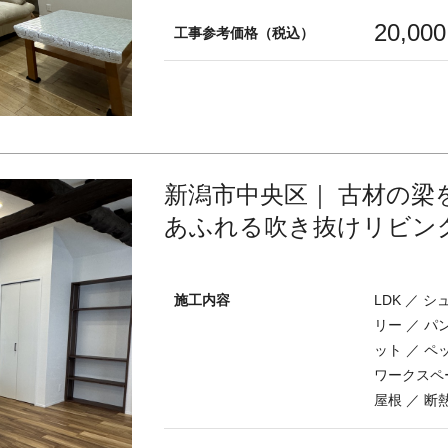
20,00
工事参考価格（税込）
新潟市中央区｜ 古材の梁
あふれる吹き抜けリビン
施工内容
LDK ／ 
リー ／ パ
ット ／ ペ
ワークスペー
屋根 ／ 断