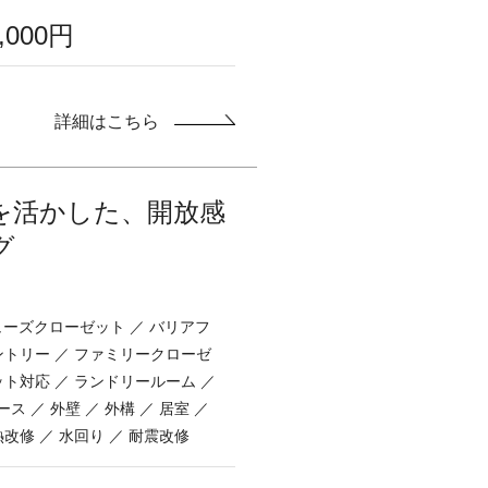
0,000円
詳細はこちら
を活かした、開放感
グ
シューズクローゼット ／ バリアフ
ントリー ／ ファミリークローゼ
ット対応 ／ ランドリールーム ／
ス ／ 外壁 ／ 外構 ／ 居室 ／
熱改修 ／ 水回り ／ 耐震改修