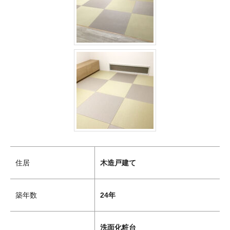
住居
木造戸建て
築年数
24年
洗面化粧台