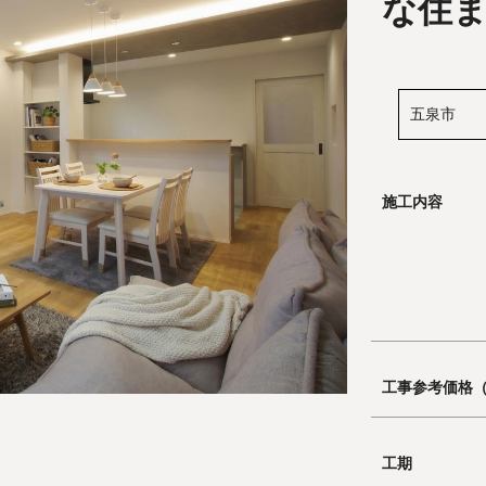
な住
五泉市
施工内容
工事参考価格
工期